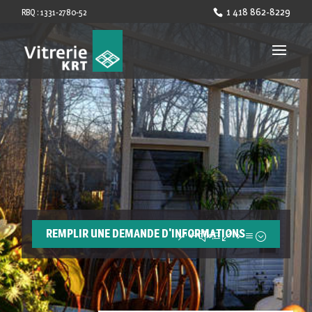
1 418 862-8229
RBQ : 1331-2780-52
REMPLIR UNE DEMANDE D'INFORMATIONS